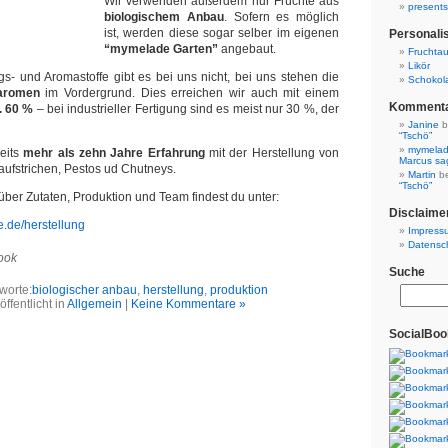
Wir verwenden außerdem nur Früchte aus
presents
biologischem Anbau
. Sofern es möglich
ist, werden diese sogar selber im eigenen
Personalis
“mymelade Garten”
angebaut.
Fruchtau
Likör
gs- und Aromastoffe gibt es bei uns nicht, bei uns stehen die
Schokol
taromen
im Vordergrund. Dies erreichen wir auch mit einem
Komment
. 60 %
– bei industrieller Fertigung sind es meist nur 30 %, der
Janine
b
“Tschö”
mymela
eits
mehr als zehn Jahre Erfahrung
mit der Herstellung von
Marcus sa
ufstrichen, Pestos ud Chutneys.
Martin
b
“Tschö”
über Zutaten, Produktion und Team findest du unter:
Disclaime
.de/herstellung
Impress
Datensc
ook
Suche
worte:
biologischer anbau
,
herstellung
,
produktion
öffentlicht in
Allgemein
|
Keine Kommentare »
SocialBo