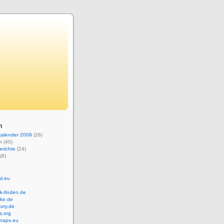
n
kalender 2009
(26)
n
(40)
erichte
(24)
(8)
sl.eu
k-finden.de
ke.de
tory.de
s.org
hnaps.eu