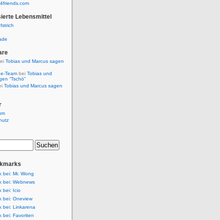
4friends.com
ierte Lebensmittel
fstrich
ade
are
ei
Tobias und Marcus sagen
de-Team
bei
Tobias und
gen “Tschö”
ei
Tobias und Marcus sagen
r
um
hutz
okmarks