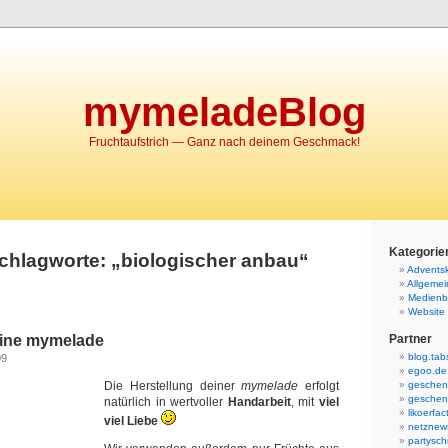
mymeladeBlog
Fruchtaufstrich — Ganz nach deinem Geschmack!
Kategorie
Schlagworte: „biologischer anbau“
Advents
Allgemei
Medienb
Website
eine mymelade
Partner
blog.tab
09
egoo.de
Die Herstellung deiner
mymelade
erfolgt
geschen
geschen
natürlich in wertvoller
Handarbeit
, mit
viel
likoerfac
viel Liebe
netznew
partysc