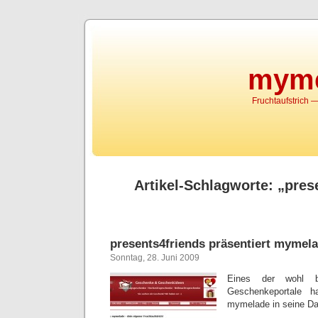
myme
Fruchtaufstrich
Artikel-Schlagworte: „pres
presents4friends präsentiert mymel
Sonntag, 28. Juni 2009
Eines der wohl be
Geschenkeportale h
mymelade in seine D